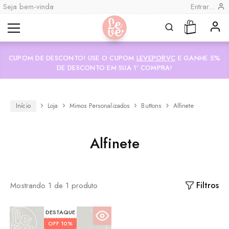
Seja bem-vinda
Entrar...
Leve
Lembranças
"por
Especiais
CUPOM DE DESCONTO! USE O CUPOM
LEVEPORVC
E GANHE 5%
você"
Variedades
Encadernadas
DE DESCONTO EM SUA 1ª COMPRA!
Início
Loja
Mimos Personalizados
Buttons
Alfinete
Alfinete
Mostrando
1
de
1
produto
DESTAQUE
OFF
10%