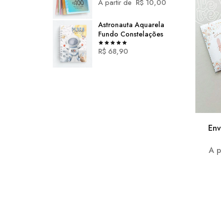
A partir de
R$
10,00
Astronauta Aquarela
Fundo Constelações
R$
68,90
Env
A p