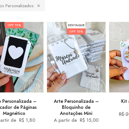
os Personalizados
OFF
15%
DESTAQUE
OFF
15%
e Personalizada –
Arte Personalizada –
Kit
cador de Páginas
Bloquinho de
Magnético
Anotações Mini
R$
2
partir de
R$
1,80
A partir de
R$
15,00