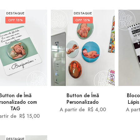
DESTAQUE
DESTAQUE
OFF
15%
OFF
15%
Button de Ímã
Button de Ímã
Bloco
rsonalizado com
Personalizado
Lápis
TAG
A partir de
R$
4,00
A par
artir de
R$
15,00
DESTAQUE