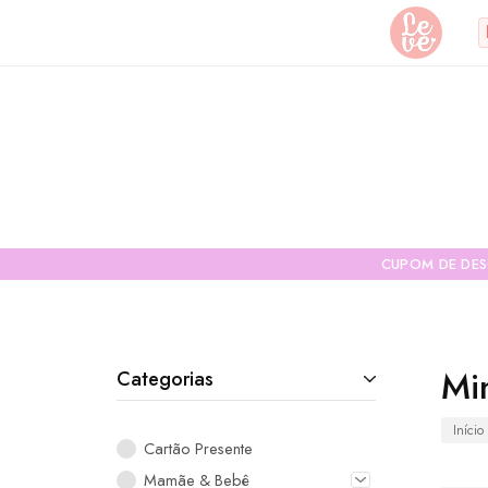
Leve
Lembranças
"por
Especiais
você"
Variedades
Encadernada
CUPOM DE DE
Mi
Categorias
Início
Cartão Presente
Mamãe & Bebê