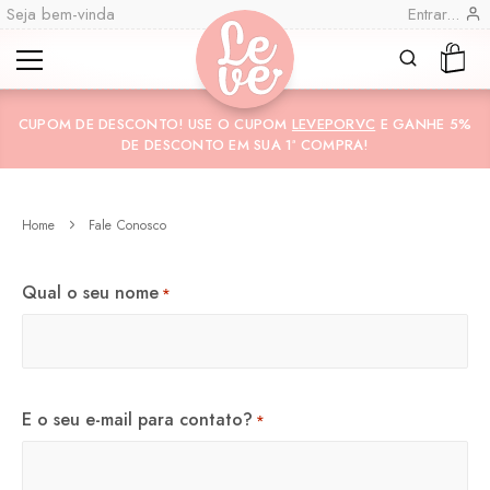
Seja bem-vinda
Entrar...
Leve
Lembranças
CUPOM DE DESCONTO! USE O CUPOM
LEVEPORVC
E GANHE 5%
"por
Especiais
DE DESCONTO EM SUA 1ª COMPRA!
você"
Variedades
Encadernadas
Home
Fale Conosco
Qual o seu nome
*
E o seu e-mail para contato?
*