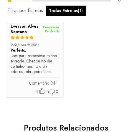
0
Rated
1
out of 5
Filtrar por Estrelas
Todas Estrelas(
1
)
Everson Alves
Comprador
Verificado
Santana
Rated
5
out of 5
2 de junho de 2023
Perfeito.
Usei para presentear minha
enteada. Chegou no dia
certinho mesmo e ela
adorou, obrigado Nina.
Comentário útil?
1
0
Produtos Relacionados