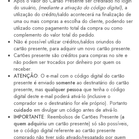
Após o valor do Cartão Presente ser creditado no login
do usuário,
(mediante a ativação do código digital)
, a
utilização do crédito/saldo acontecerá na finalização de
uma ou mais compras a escolha do cliente, podendo ser
utilizado como pagamento total da compra ou como
complemento do valor total do pedido.
Não é possível utilizar créditos/saldos oriundos do
cartão presente, para adquirir um novo cartão presente.
Cartões presente são créditos para compras no site e
não podem ser trocados por dinheiro por quem os
receber.
ATENÇÃO
: O e-mail com o código digital do cartão
presente é enviado
somente
ao destinatário do cartão
presente, mas
qualquer pessoa
que tenha o código
digital deste e-mail poderá ativá-lo (inclusive o
comprador se o destinatário for ele próprio). Portanto
cuidado
em divulgar um código antes de ativá-lo.
IMPORTANTE
: Reembolsos de Cartões Presente (
a
quem adquiriu
um cartão presente) só são possíveis,
se o código digital referente ao cartão presente
comprado não tiver sido ativado/resgatado por quem