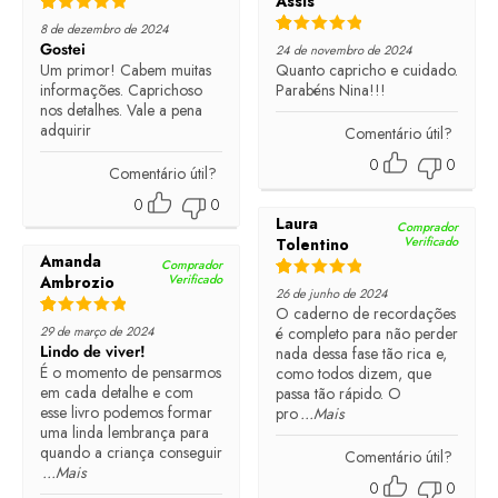
Assis
Rated
5
out of 5
8 de dezembro de 2024
Rated
5
out of 5
Gostei
24 de novembro de 2024
Um primor! Cabem muitas
Quanto capricho e cuidado.
informações. Caprichoso
Parabéns Nina!!!
nos detalhes. Vale a pena
adquirir
Comentário útil?
0
0
Comentário útil?
0
0
Laura
Comprador
Verificado
Tolentino
Amanda
Comprador
Verificado
Ambrozio
Rated
5
out of 5
26 de junho de 2024
O caderno de recordações
Rated
5
out of 5
29 de março de 2024
é completo para não perder
Lindo de viver!
nada dessa fase tão rica e,
É o momento de pensarmos
como todos dizem, que
em cada detalhe e com
passa tão rápido. O
esse livro podemos formar
pro
...Mais
uma linda lembrança para
quando a criança conseguir
Comentário útil?
...Mais
0
0