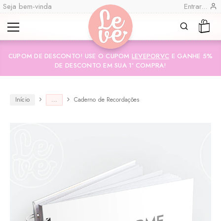
Seja bem-vinda
Entrar...
Leve
Lembranças
CUPOM DE DESCONTO! USE O CUPOM
LEVEPORVC
E GANHE 5%
"por
Especiais
DE DESCONTO EM SUA 1ª COMPRA!
você"
Variedades
Encadernadas
Início
...
Caderno de Recordações