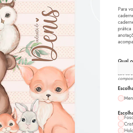
Para v
cadern
cadern
prática
anotaç
acompa
Qual o
Este ser
compost
Escolh
Men
Escolh
Fos
Crist
Holo