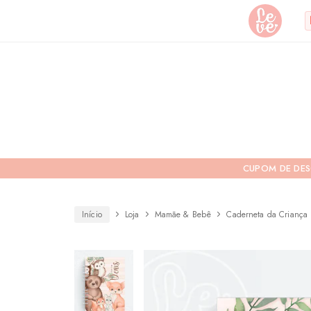
Leve
Lembranças
"por
Especiais
você"
Variedades
Encadernada
CUPOM DE DE
Início
Loja
Mamãe & Bebê
Caderneta da Criança