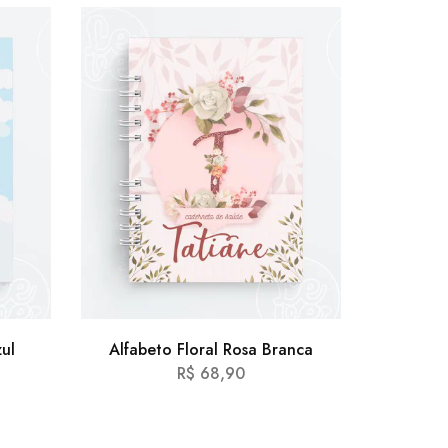
ul
Alfabeto Floral Rosa Branca
Astron
R$
68,90