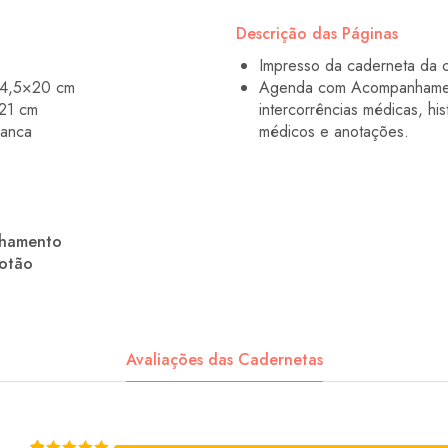
Descrição das Páginas
Impresso da caderneta da c
14,5×20 cm
Agenda com Acompanhamento
21 cm
intercorrências médicas, hi
ranca
médicos e anotações.
chamento
botão
Avaliações das Cadernetas