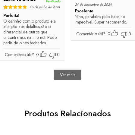
Verificado
Rated
5
out of 5
24 de novembro de 2024
26 de junho de 2024
Excelente
Rated
5
out of 5
Perfeita!
Nina, parabéns pelo trabalho
O carinho com o produto e a
impecável. Super recomendo.
atenção aos detalhes são o
diferencial de outros que
Comentário útil?
0
0
encontramos na internet. Pode
pedir de olhos fechados.
Comentário útil?
0
0
Ver mais
avaliações
Produtos Relacionados