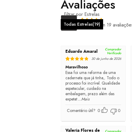
Avaliações
Filtrar por Estrelas
5.00
Todas Estrelas(
19
)
Baseado em 19 avaliaçõe
Rated
5
out of 5
Comprador
Eduardo Amaral
Verificado
30 de junho de 2026
Rated
5
out of 5
Maravilhoso
Essa foi uma reforma de uma
caderneta que já tinha,. Todo o
processo foi incrível. Qualidade
espetacular, cuidado na
embalagem, prazo além das
expetat
...Mais
Comentário útil?
0
0
Valeria Flores de
Comprador