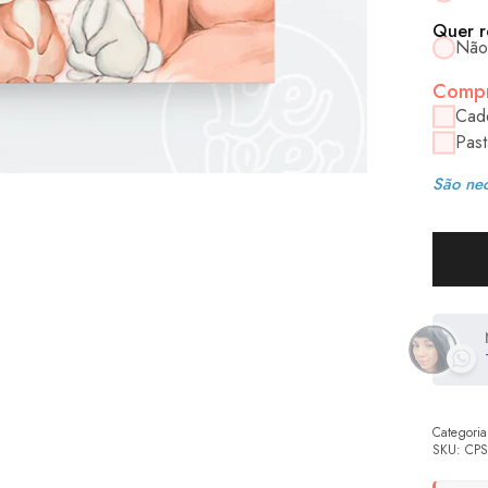
Quer r
Não
Compr
Cad
Past
São nec
Categoria
SKU:
CPS