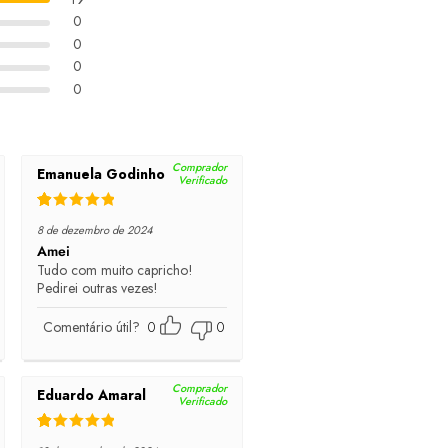
0
0
0
0
Comprador
Emanuela Godinho
Verificado
Rated
5
out of 5
8 de dezembro de 2024
Amei
Tudo com muito capricho!
Pedirei outras vezes!
Comentário útil?
0
0
Comprador
Eduardo Amaral
Verificado
Rated
5
out of 5