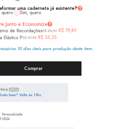
eformar uma caderneta já existente?
*
 quero.
Sim, quero.
e Junto e Economize
R$
79,89
erno de Recordações
R$
85,90
R$
35,25
a Elástico P
R$
37,90
essários 10 dias úteis para produção deste item.
Comprar
Nina
Offline
Tudo bem? Volto às 13hs.
:
Personalizada
F-0054