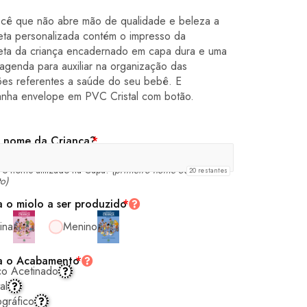
ocê que não abre mão de qualidade e beleza a
eta personalizada contém o impresso da
eta da criança encadernado em capa dura e uma
 agenda para auxiliar na organização das
ões referentes a saúde do seu bebê. E
nha envelope em PVC Cristal com botão.
 nome da Criança?
*
á o nome utilizado na Capa!
(primeiro nome ou nome
20
restantes
o)
a o miolo a ser produzido
*
ina
Menino
a o Acabamento
*
co Acetinado
al
gráfico