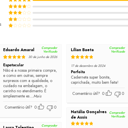
Rated
5
out of 5
Rated
4
out of 5
Rated
3
out of 5
s
Rated
2
out of 5
Rated
1
out of 5
Comprador
Comprador
Eduardo Amaral
Lílian Baeta
Verificado
Verificado
30 de junho de 2026
Rated
5
out of 5
Rated
5
out of 5
Espetacular
17 de dezembro de 2024
Não é a nossa primeira compra,
Perfeita
e como em outras, sempre
Caderneta super bonita,
surpresos com a qualidade, o
caprichada, muito bem feita!
cuidado na embalagem, o
carinho no atendimento. É
Comentário útil?
0
0
simplesmente es
...Mais
Comentário útil?
0
0
Natália Gonçalves
Comprador
Verificado
de Assis
Comprador
Laura Tolentino