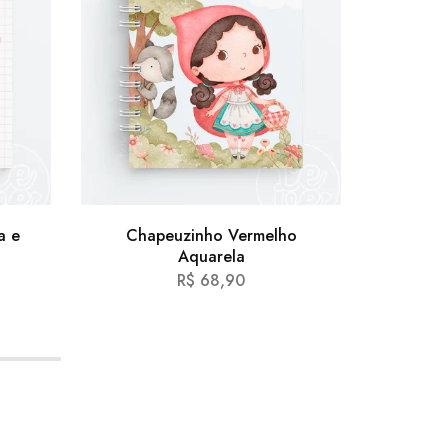
a e
Chapeuzinho Vermelho
Co
Aquarela
R$
68,90