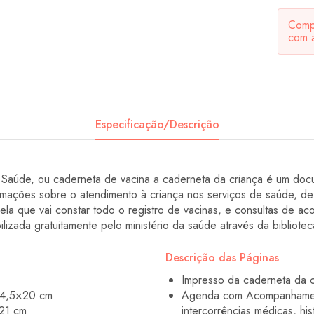
Compa
com 
Especificação/Descrição
aúde, ou caderneta de vacina a caderneta da criança é um docu
ormações sobre o atendimento à criança nos serviços de saúde, de
la que vai constar todo o registro de vacinas, e consultas de 
lizada gratuitamente pelo ministério da saúde através da biblioteca
Descrição das Páginas
Impresso da caderneta da c
14,5×20 cm
Agenda com Acompanhamento
21 cm
intercorrências médicas, hi