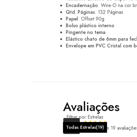
Encadernação
: Wire-O na cor b
Qtd. Páginas
: 132 Páginas
Papel
: Offset 90g
Bolso plástico interno
Pingente no tema
Elástico chato de 6mm para fe
Envelope em PVC Cristal com 
Avaliações
Filtrar por Estrelas
5.00
Todas Estrelas(
19
)
Baseado em 19 avaliaçõe
Rated
5
out of 5