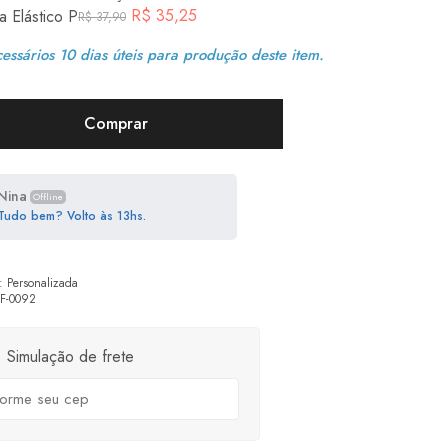
R$
35,25
a Elástico P
R$
37,90
essários 10 dias úteis para produção deste item.
Comprar
Nina
Offline
Tudo bem? Volto às 13hs.
:
Personalizada
F-0092
Simulação de frete