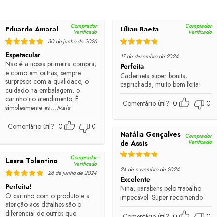
Comprador
Comprador
Eduardo Amaral
Lílian Baeta
Verificado
Verificado
30 de junho de 2026
Rated
5
out of 5
Rated
5
out of 5
Espetacular
17 de dezembro de 2024
Não é a nossa primeira compra,
Perfeita
e como em outras, sempre
Caderneta super bonita,
surpresos com a qualidade, o
caprichada, muito bem feita!
cuidado na embalagem, o
carinho no atendimento. É
Comentário útil?
0
0
simplesmente es
...Mais
Comentário útil?
0
0
Natália Gonçalves
Comprador
Verificado
de Assis
Comprador
Laura Tolentino
Verificado
Rated
5
out of 5
24 de novembro de 2024
26 de junho de 2024
Excelente
Rated
5
out of 5
Perfeita!
Nina, parabéns pelo trabalho
O carinho com o produto e a
impecável. Super recomendo.
atenção aos detalhes são o
diferencial de outros que
Comentário útil?
0
0