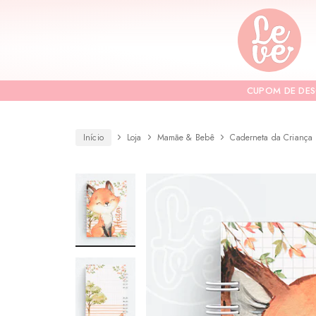
Leve
Lembranças
"por
Especiais
você"
Variedades
Encadernadas
CUPOM DE DE
Início
Loja
Mamãe & Bebê
Caderneta da Criança