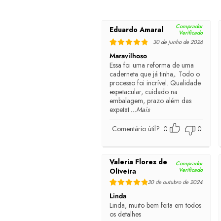
Comprador
Eduardo Amaral
Verificado
30 de junho de 2026
Rated
5
out of 5
Maravilhoso
Essa foi uma reforma de uma
caderneta que já tinha,. Todo o
processo foi incrível. Qualidade
espetacular, cuidado na
embalagem, prazo além das
expetat
...Mais
Comentário útil?
0
0
Valeria Flores de
Comprador
Verificado
Oliveira
30 de outubro de 2024
Rated
5
out of 5
Linda
Linda, muito bem feita em todos
os detalhes