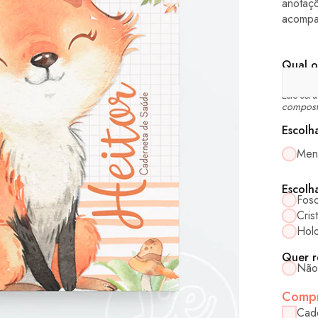
anotaç
acompa
Qual o
Este ser
compost
Escolh
Men
Escolh
Fos
Crist
Holo
Quer r
Não
Compr
Cad