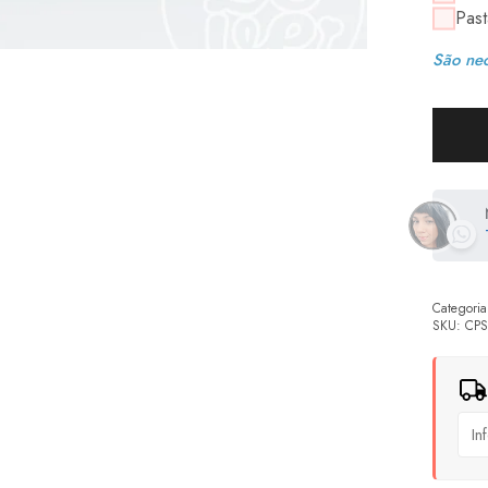
Past
São nec
Categoria
SKU:
CPS