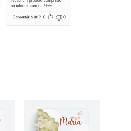
recebi um produto comprado
na internet com t
...Mais
Comentário útil?
0
0