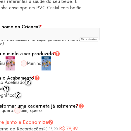
ões referentes a saúde do seu bebê. E
nha envelope em PVC Cristal com botão.
 nome da Criança?
*
á o nome utilizado na Capa!
(primeiro nome ou nome
20
restantes
o)
a o miolo a ser produzido
*
ina
Menino
a o Acabamento
*
co Acetinado
al
gráfico
eformar uma caderneta já existente?
*
 quero.
Sim, quero.
e Junto e Economize
R$
79,89
erno de Recordações
R$
85,90