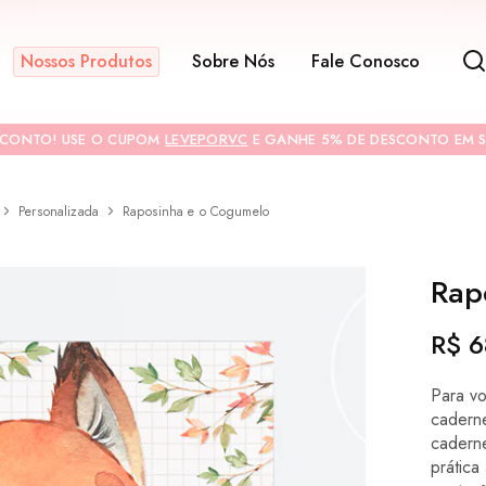
Nossos Produtos
Sobre Nós
Fale Conosco
SCONTO! USE O CUPOM
LEVEPORVC
E GANHE 5% DE DESCONTO EM S
Personalizada
Raposinha e o Cogumelo
CONTRACAPA
Rap
R$
6
Para v
cadern
cadern
prática