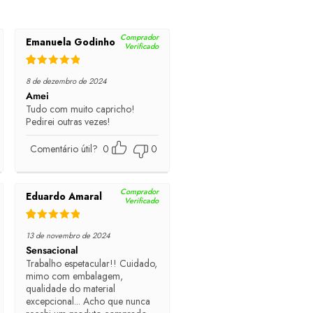
Comprador
Emanuela Godinho
Verificado
Rated
5
out of 5
8 de dezembro de 2024
Amei
Tudo com muito capricho!
Pedirei outras vezes!
Comentário útil?
0
0
Comprador
Eduardo Amaral
Verificado
Rated
5
out of 5
13 de novembro de 2024
Sensacional
Trabalho espetacular!! Cuidado,
mimo com embalagem,
qualidade do material
excepcional... Acho que nunca