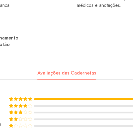
ranca
médicos e anotações.
chamento
botão
Avaliações das Cadernetas
Rated
5
out of 5
Rated
4
out of 5
Rated
3
out of 5
s
Rated
2
out of 5
Rated
1
out of 5