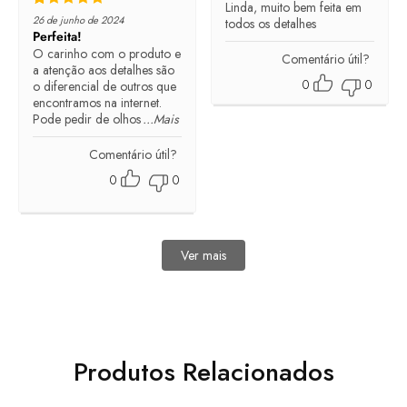
Linda, muito bem feita em
Rated
5
out of 5
26 de junho de 2024
todos os detalhes
Perfeita!
O carinho com o produto e
Comentário útil?
a atenção aos detalhes são
0
0
o diferencial de outros que
encontramos na internet.
Pode pedir de olhos
...Mais
Comentário útil?
0
0
Ver mais
avaliações
Produtos Relacionados