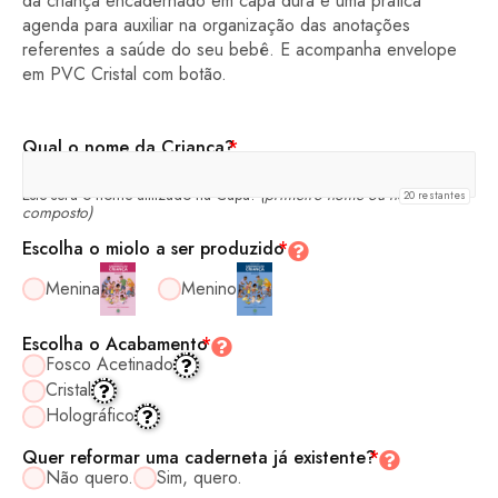
da criança encadernado em capa dura e uma prática
agenda para auxiliar na organização das anotações
referentes a saúde do seu bebê. E acompanha envelope
em PVC Cristal com botão.
Qual o nome da Criança?
*
Este será o nome utilizado na Capa!
(primeiro nome ou nome
20
restantes
composto)
Escolha o miolo a ser produzido
*
Menina
Menino
Escolha o Acabamento
*
Fosco Acetinado
Cristal
Holográfico
Quer reformar uma caderneta já existente?
*
Não quero.
Sim, quero.