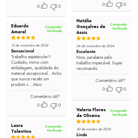
0
0
0
0
Natália
Comprador
Eduardo
Gonçalves de
Comprador
Verificado
Verificado
Amaral
Assis
Rated
5
out of 5
Rated
5
out of 5
13 de novembro de 2024
24 de novembro de 2024
Sensacional
Excelente
Trabalho espetacular!!
Nina, parabéns pelo
Cuidado, mimo com
trabalho impecável. Super
embalagem, qualidade do
recomendo.
material excepcional... Acho
que nunca recebi um
Comentário útil?
produto c
...Mais
0
0
Comentário útil?
0
0
Valeria Flores
Comprador
Verificado
de Oliveira
Laura
Comprador
Rated
5
out of 5
30 de outubro de 2024
Verificado
Tolentino
Linda