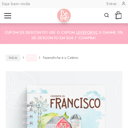
Seja bem-vinda
Entrar...
Leve
Lembranças
"por
Especiais
CUPOM DE DESCONTO! USE O CUPOM
LEVEPORVC
E GANHE 5%
você"
Variedades
Encadernadas
DE DESCONTO EM SUA 1ª COMPRA!
Início
...
Fazendinha e o Celeiro
CO