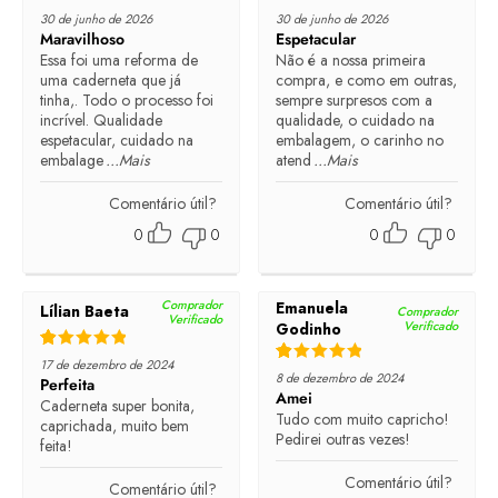
Rated
5
out of 5
Rated
5
out of 5
30 de junho de 2026
30 de junho de 2026
Maravilhoso
Espetacular
Essa foi uma reforma de
Não é a nossa primeira
uma caderneta que já
compra, e como em outras,
tinha,. Todo o processo foi
sempre surpresos com a
incrível. Qualidade
qualidade, o cuidado na
espetacular, cuidado na
embalagem, o carinho no
embalage
...Mais
atend
...Mais
Comentário útil?
Comentário útil?
0
0
0
0
Comprador
Emanuela
Lílian Baeta
Comprador
Verificado
Verificado
Godinho
Rated
5
out of 5
17 de dezembro de 2024
Rated
5
out of 5
8 de dezembro de 2024
Perfeita
Amei
Caderneta super bonita,
Tudo com muito capricho!
caprichada, muito bem
Pedirei outras vezes!
feita!
Comentário útil?
Comentário útil?