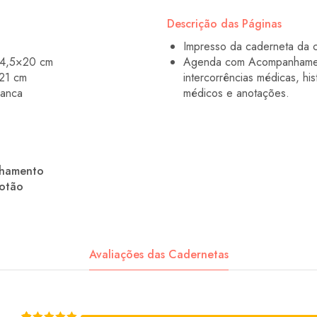
Descrição das Páginas
Impresso da caderneta da c
14,5×20 cm
Agenda com Acompanhamento
21 cm
intercorrências médicas, hi
ranca
médicos e anotações.
chamento
botão
Avaliações das Cadernetas