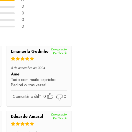
0
0
0
0
Comprador
Emanuela Godinho
Verificado
Rated
5
out of 5
8 de dezembro de 2024
Amei
Tudo com muito capricho!
Pedirei outras vezes!
Comentário útil?
0
0
Comprador
Eduardo Amaral
Verificado
Rated
5
out of 5