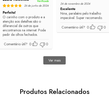
Verificado
Rated
5
out of 5
24 de novembro de 2024
26 de junho de 2024
Excelente
Rated
5
out of 5
Perfeita!
Nina, parabéns pelo trabalho
O carinho com o produto e a
impecável. Super recomendo.
atenção aos detalhes são o
diferencial de outros que
Comentário útil?
0
0
encontramos na internet. Pode
pedir de olhos fechados.
Comentário útil?
0
0
Ver mais
avaliações
Produtos Relacionados