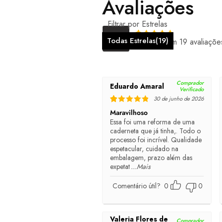
Avaliações
Filtrar por Estrelas
5.00
Todas Estrelas(
19
)
Baseado em 19 avaliaçõe
Rated
5
out of 5
Comprador
Eduardo Amaral
Verificado
30 de junho de 2026
Rated
5
out of 5
Maravilhoso
Essa foi uma reforma de uma
caderneta que já tinha,. Todo o
processo foi incrível. Qualidade
espetacular, cuidado na
embalagem, prazo além das
expetat
...Mais
Comentário útil?
0
0
Valeria Flores de
Comprador