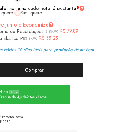
eformar uma caderneta já existente?
*
 quero.
Sim, quero.
e Junto e Economize
R$
79,89
erno de Recordações
R$
85,90
R$
35,25
a Elástico P
R$
37,90
essários 10 dias úteis para produção deste item.
Comprar
Nina
Online
Precisa de Ajuda? Me chame.
:
Personalizada
F-0280