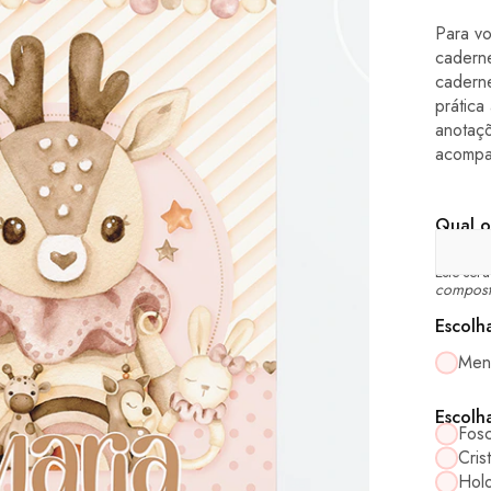
Para v
cadern
cadern
prática
anotaç
acompa
Qual o
Este ser
compost
Escolh
Men
Escolh
Fos
Crist
Holo