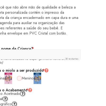
ocê que não abre mão de qualidade e beleza a
eta personalizada contém o impresso da
eta da criança encadernado em capa dura e uma
 agenda para auxiliar na organização das
ões referentes a saúde do seu bebê. E
nha envelope em PVC Cristal com botão.
 nome da Criança?
*
á o nome utilizado na Capa!
(primeiro nome ou nome
20
restantes
o)
a o miolo a ser produzido
*
ina
Menino
a o Acabamento
*
co Acetinado
al
gráfico