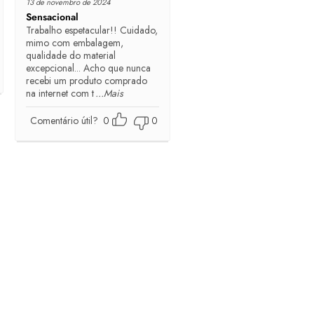
13 de novembro de 2024
Sensacional
Trabalho espetacular!! Cuidado,
mimo com embalagem,
qualidade do material
excepcional... Acho que nunca
recebi um produto comprado
na internet com t
...Mais
Comentário útil?
0
0