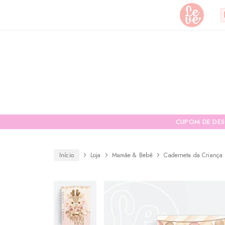
Leve
Lembranças
"por
Especiais
você"
Variedades
Encadernada
CUPOM DE DE
Início
Loja
Mamãe & Bebê
Caderneta da Criança