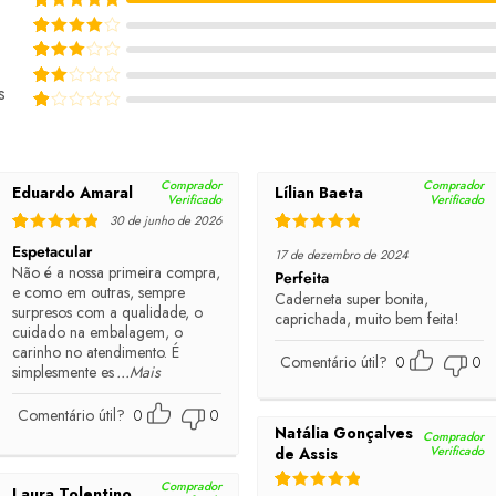
Rated
5
out of 5
Rated
4
out of 5
Rated
3
out of 5
s
Rated
2
out of 5
Rated
1
out of 5
Comprador
Comprador
Eduardo Amaral
Lílian Baeta
Verificado
Verificado
30 de junho de 2026
Rated
5
out of 5
Rated
5
out of 5
Espetacular
17 de dezembro de 2024
Não é a nossa primeira compra,
Perfeita
e como em outras, sempre
Caderneta super bonita,
surpresos com a qualidade, o
caprichada, muito bem feita!
cuidado na embalagem, o
carinho no atendimento. É
Comentário útil?
0
0
simplesmente es
...Mais
Comentário útil?
0
0
Natália Gonçalves
Comprador
Verificado
de Assis
Comprador
Laura Tolentino