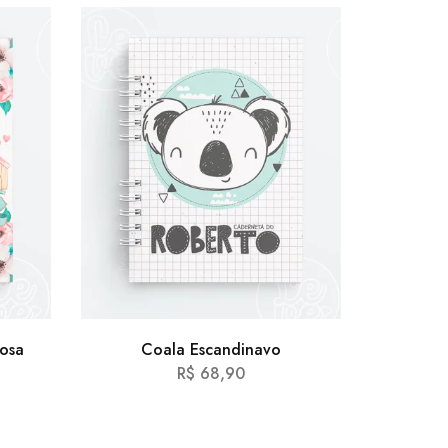
osa
Coala Escandinavo
Cha
R$
68,90