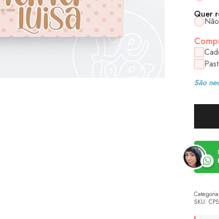
Quer r
Não
Compr
Cad
Past
São nec
Categoria
SKU:
CPS