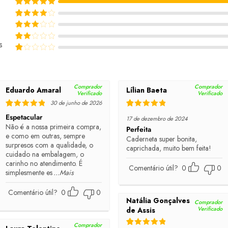
Rated
5
out of 5
Rated
4
out of 5
Rated
3
out of 5
s
Rated
2
out of 5
Rated
1
out of 5
Comprador
Comprador
Eduardo Amaral
Lílian Baeta
Verificado
Verificado
30 de junho de 2026
Rated
5
out of 5
Rated
5
out of 5
Espetacular
17 de dezembro de 2024
Não é a nossa primeira compra,
Perfeita
e como em outras, sempre
Caderneta super bonita,
surpresos com a qualidade, o
caprichada, muito bem feita!
cuidado na embalagem, o
carinho no atendimento. É
Comentário útil?
0
0
simplesmente es
...Mais
Comentário útil?
0
0
Natália Gonçalves
Comprador
Verificado
de Assis
Comprador