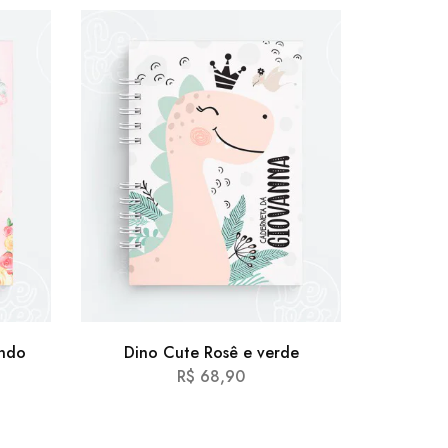
undo
Dino Cute Rosê e verde
Astron
R$
68,90