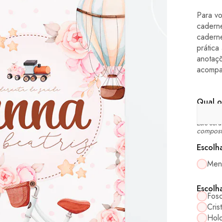
Para v
cadern
cadern
prática
anotaç
acompa
Qual o
Este ser
compost
Escolh
Men
Escolh
Fos
Crist
Holo