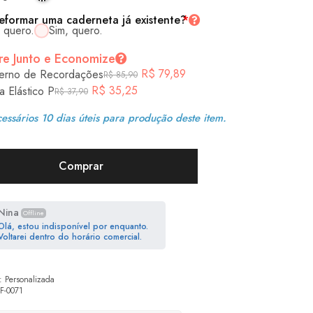
eformar uma caderneta já existente?
*
 quero.
Sim, quero.
e Junto e Economize
R$
79,89
erno de Recordações
R$
85,90
R$
35,25
a Elástico P
R$
37,90
essários 10 dias úteis para produção deste item.
Comprar
Nina
Offline
Olá, estou indisponível por enquanto.
Voltarei dentro do horário comercial.
:
Personalizada
F-0071