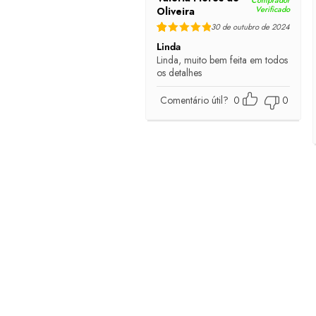
Comprador
Verificado
Oliveira
30 de outubro de 2024
Rated
5
out of 5
Linda
Linda, muito bem feita em todos
os detalhes
Comentário útil?
0
0