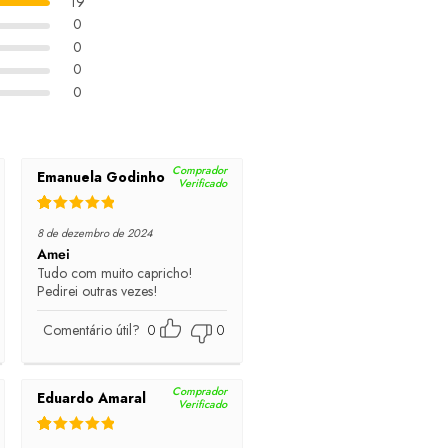
19
0
0
0
0
Comprador
Emanuela Godinho
Verificado
Rated
5
out of 5
8 de dezembro de 2024
Amei
Tudo com muito capricho!
Pedirei outras vezes!
Comentário útil?
0
0
Comprador
Eduardo Amaral
Verificado
Rated
5
out of 5