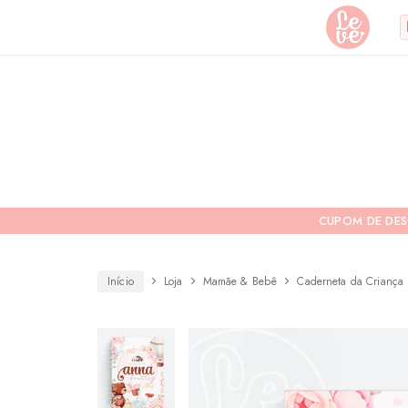
Leve
Lembranças
"por
Especiais
você"
Variedades
Encadernada
CUPOM DE DE
Início
Loja
Mamãe & Bebê
Caderneta da Criança