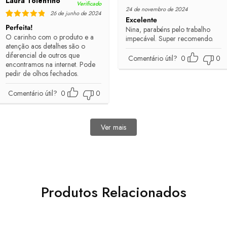
Laura Tolentino
Verificado
Rated
5
out of 5
24 de novembro de 2024
26 de junho de 2024
Excelente
Rated
5
out of 5
Perfeita!
Nina, parabéns pelo trabalho
O carinho com o produto e a
impecável. Super recomendo.
atenção aos detalhes são o
diferencial de outros que
Comentário útil?
0
0
encontramos na internet. Pode
pedir de olhos fechados.
Comentário útil?
0
0
Ver mais
avaliações
Produtos Relacionados