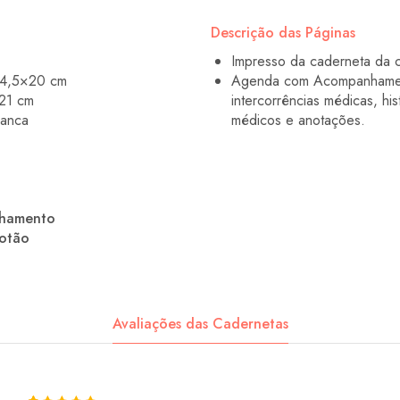
Descrição das Páginas
Impresso da caderneta da c
14,5×20 cm
Agenda com Acompanhamento
21 cm
intercorrências médicas, hi
ranca
médicos e anotações.
chamento
botão
Avaliações das Cadernetas