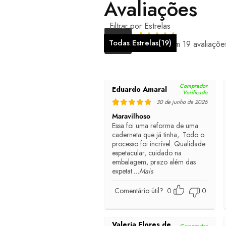
Avaliações
Filtrar por Estrelas
5.00
Todas Estrelas(
19
)
Baseado em 19 avaliaçõe
Rated
5
out of 5
Comprador
Eduardo Amaral
Verificado
30 de junho de 2026
Rated
5
out of 5
Maravilhoso
Essa foi uma reforma de uma
caderneta que já tinha,. Todo o
processo foi incrível. Qualidade
espetacular, cuidado na
embalagem, prazo além das
expetat
...Mais
Comentário útil?
0
0
Valeria Flores de