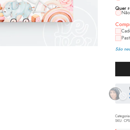
Quer r
Não
Compr
Cad
Past
São nec
Categoria
SKU:
CPS