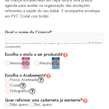
da criança encadernado em capa dura e uma prática
agenda para auxiliar na organização das anotações
referentes a saúde do seu bebê. E acompanha envelope
em PVC Cristal com botão.
Qual o nome da Criança?
*
Este será o nome utilizado na Capa!
(primeiro nome ou nome
20
restantes
composto)
Escolha o miolo a ser produzido
*
Menina
Menino
Escolha o Acabamento
*
Fosco Acetinado
Cristal
Holográfico
Quer reformar uma caderneta já existente?
*
Não quero.
Sim, quero.