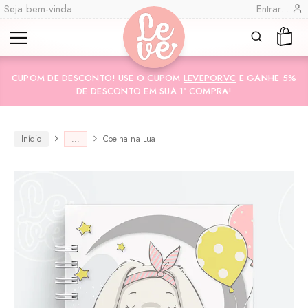
Seja bem-vinda
Entrar...
Leve
Lembranças
CUPOM DE DESCONTO! USE O CUPOM
LEVEPORVC
E GANHE 5%
"por
Especiais
DE DESCONTO EM SUA 1ª COMPRA!
você"
Variedades
Encadernadas
Início
...
Coelha na Lua
CO