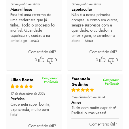
Rated
5
out of 5
Rated
5
out of 5
30 de junho de 2026
30 de junho de 2026
Maravilhoso
Espetacular
Essa foi uma reforma de
Não é a nossa primeira
uma caderneta que já
compra, e como em outras,
tinha,. Todo o processo foi
sempre surpresos com a
incrível. Qualidade
qualidade, o cuidado na
espetacular, cuidado na
embalagem, o carinho no
embalage
...Mais
atend
...Mais
Comentário útil?
Comentário útil?
0
0
0
0
Comprador
Emanuela
Lílian Baeta
Comprador
Verificado
Verificado
Godinho
Rated
5
out of 5
17 de dezembro de 2024
Rated
5
out of 5
8 de dezembro de 2024
Perfeita
Amei
Caderneta super bonita,
Tudo com muito capricho!
caprichada, muito bem
Pedirei outras vezes!
feita!
Comentário útil?
Comentário útil?