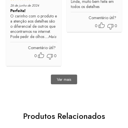
Linda, muito bem feita em
Rated
5
out of 5
26 de junho de 2024
todos os detalhes
Perfeita!
O carinho com o produto e
Comentário útil?
a atenção aos detalhes são
0
0
o diferencial de outros que
encontramos na internet.
Pode pedir de olhos
...Mais
Comentário útil?
0
0
Ver mais
avaliações
Produtos Relacionados