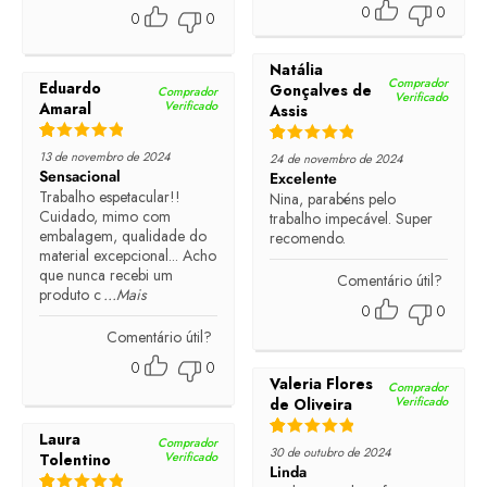
0
0
0
0
Natália
Comprador
Eduardo
Gonçalves de
Comprador
Verificado
Verificado
Amaral
Assis
Rated
5
out of 5
Rated
5
out of 5
13 de novembro de 2024
24 de novembro de 2024
Sensacional
Excelente
Trabalho espetacular!!
Nina, parabéns pelo
Cuidado, mimo com
trabalho impecável. Super
embalagem, qualidade do
recomendo.
material excepcional... Acho
que nunca recebi um
Comentário útil?
produto c
...Mais
0
0
Comentário útil?
0
0
Valeria Flores
Comprador
Verificado
de Oliveira
Laura
Comprador
Rated
5
out of 5
30 de outubro de 2024
Verificado
Tolentino
Linda