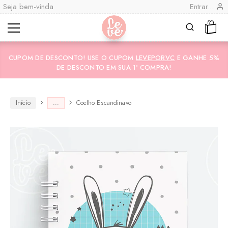
Seja bem-vinda
Entrar...
Leve
Lembranças
"por
Especiais
CUPOM DE DESCONTO! USE O CUPOM
LEVEPORVC
E GANHE 5%
você"
Variedades
Encadernadas
DE DESCONTO EM SUA 1ª COMPRA!
Início
...
Coelho Escandinavo
CO