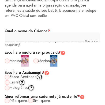
da criança encadernado em capa dura e uma prática
agenda para auxiliar na organização das anotações
referentes a saúde do seu bebê. E acompanha envelope
em PVC Cristal com botão.
Qual o nome da Criança?
*
Este será o nome utilizado na Capa!
(primeiro nome ou nome
20
restantes
composto)
Escolha o miolo a ser produzido
*
Menina
Menino
Escolha o Acabamento
*
Fosco Acetinado
Cristal
Holográfico
Quer reformar uma caderneta já existente?
*
Não quero.
Sim, quero.