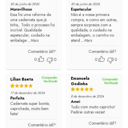
Rated
5
out of 5
Rated
5
out of 5
30 de junho de 2026
30 de junho de 2026
Maravilhoso
Espetacular
Essa foi uma reforma de
Não é a nossa primeira
uma caderneta que já
compra, e como em outras,
tinha,. Todo o processo foi
sempre surpresos com a
incrível. Qualidade
qualidade, o cuidado na
espetacular, cuidado na
embalagem, o carinho no
embalage
...Mais
atend
...Mais
Comentário útil?
Comentário útil?
0
0
0
0
Comprador
Emanuela
Lílian Baeta
Comprador
Verificado
Verificado
Godinho
Rated
5
out of 5
17 de dezembro de 2024
Rated
5
out of 5
8 de dezembro de 2024
Perfeita
Amei
Caderneta super bonita,
Tudo com muito capricho!
caprichada, muito bem
Pedirei outras vezes!
feita!
Comentário útil?
Comentário útil?