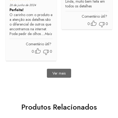
Linda, muito bem feita em
Rated
5
out of 5
26 de junho de 2024
todos os detalhes
Perfeita!
O carinho com o produto e
Comentário útil?
a atenção aos detalhes são
0
0
o diferencial de outros que
encontramos na internet.
Pode pedir de olhos
...Mais
Comentário útil?
0
0
Ver mais
avaliações
Produtos Relacionados