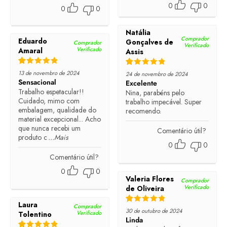
0
0
0
0
Natália
Comprador
Eduardo
Gonçalves de
Comprador
Verificado
Verificado
Amaral
Assis
Rated
5
out of 5
Rated
5
out of 5
13 de novembro de 2024
24 de novembro de 2024
Sensacional
Excelente
Trabalho espetacular!!
Nina, parabéns pelo
Cuidado, mimo com
trabalho impecável. Super
embalagem, qualidade do
recomendo.
material excepcional... Acho
que nunca recebi um
Comentário útil?
produto c
...Mais
0
0
Comentário útil?
0
0
Valeria Flores
Comprador
Verificado
de Oliveira
Laura
Comprador
Rated
5
out of 5
30 de outubro de 2024
Verificado
Tolentino
Linda