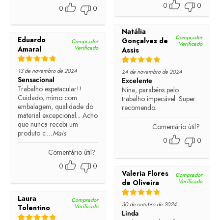
0
0
0
0
Natália
Comprador
Eduardo
Gonçalves de
Comprador
Verificado
Verificado
Amaral
Assis
Rated
5
out of 5
Rated
5
out of 5
13 de novembro de 2024
24 de novembro de 2024
Sensacional
Excelente
Trabalho espetacular!!
Nina, parabéns pelo
Cuidado, mimo com
trabalho impecável. Super
embalagem, qualidade do
recomendo.
material excepcional... Acho
que nunca recebi um
Comentário útil?
produto c
...Mais
0
0
Comentário útil?
0
0
Valeria Flores
Comprador
Verificado
de Oliveira
Laura
Comprador
Rated
5
out of 5
30 de outubro de 2024
Verificado
Tolentino
Linda