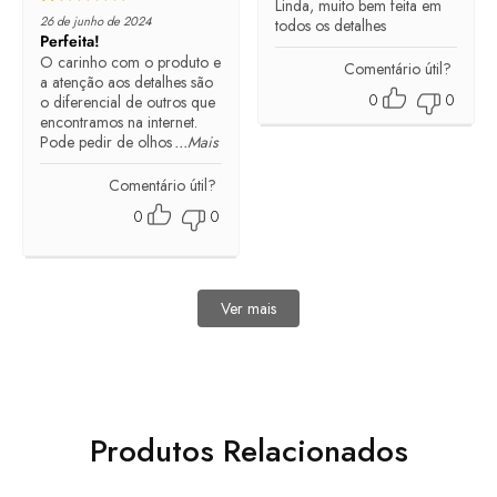
Linda, muito bem feita em
Rated
5
out of 5
26 de junho de 2024
todos os detalhes
Perfeita!
O carinho com o produto e
Comentário útil?
a atenção aos detalhes são
0
0
o diferencial de outros que
encontramos na internet.
Pode pedir de olhos
...Mais
Comentário útil?
0
0
Ver mais
avaliações
Produtos Relacionados