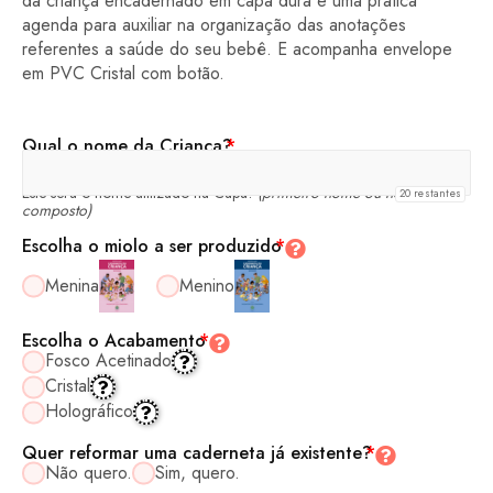
da criança encadernado em capa dura e uma prática
agenda para auxiliar na organização das anotações
referentes a saúde do seu bebê. E acompanha envelope
em PVC Cristal com botão.
Qual o nome da Criança?
*
Este será o nome utilizado na Capa!
(primeiro nome ou nome
20
restantes
composto)
Escolha o miolo a ser produzido
*
Menina
Menino
Escolha o Acabamento
*
Fosco Acetinado
Cristal
Holográfico
Quer reformar uma caderneta já existente?
*
Não quero.
Sim, quero.