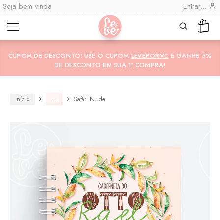
Seja bem-vinda
Entrar...
Leve
Lembranças
"por
Especiais
CUPOM DE DESCONTO! USE O CUPOM
LEVEPORVC
E GANHE 5%
você"
Variedades
Encadernadas
DE DESCONTO EM SUA 1ª COMPRA!
Início
...
Safári Nude
CO