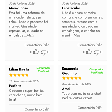
Rated
5
out of 5
Rated
5
out of 5
30 de junho de 2026
30 de junho de 2026
Maravilhoso
Espetacular
Essa foi uma reforma de
Não é a nossa primeira
uma caderneta que já
compra, e como em outras,
tinha,. Todo o processo foi
sempre surpresos com a
incrível. Qualidade
qualidade, o cuidado na
espetacular, cuidado na
embalagem, o carinho no
embalage
...Mais
atend
...Mais
Comentário útil?
Comentário útil?
0
0
0
0
Comprador
Emanuela
Lílian Baeta
Comprador
Verificado
Verificado
Godinho
Rated
5
out of 5
17 de dezembro de 2024
Rated
5
out of 5
8 de dezembro de 2024
Perfeita
Amei
Caderneta super bonita,
Tudo com muito capricho!
caprichada, muito bem
Pedirei outras vezes!
feita!
Comentário útil?
Comentário útil?