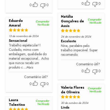
0
0
0
0
Natália
Comprador
Eduardo
Gonçalves de
Comprador
Verificado
Verificado
Amaral
Assis
Rated
5
out of 5
Rated
5
out of 5
13 de novembro de 2024
24 de novembro de 2024
Sensacional
Excelente
Trabalho espetacular!!
Nina, parabéns pelo
Cuidado, mimo com
trabalho impecável. Super
embalagem, qualidade do
recomendo.
material excepcional... Acho
que nunca recebi um
Comentário útil?
produto c
...Mais
0
0
Comentário útil?
0
0
Valeria Flores
Comprador
Verificado
de Oliveira
Laura
Comprador
Rated
5
out of 5
30 de outubro de 2024
Verificado
Tolentino
Linda