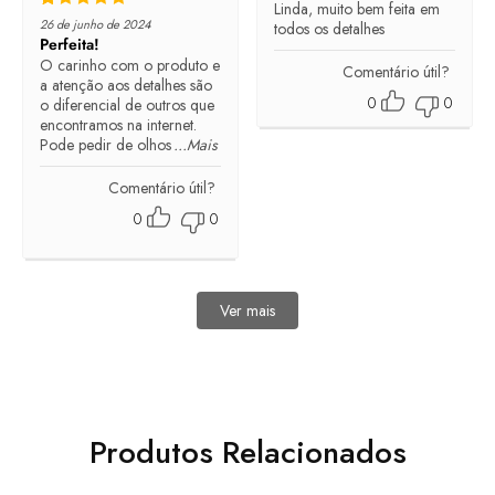
Linda, muito bem feita em
Rated
5
out of 5
26 de junho de 2024
todos os detalhes
Perfeita!
O carinho com o produto e
Comentário útil?
a atenção aos detalhes são
0
0
o diferencial de outros que
encontramos na internet.
Pode pedir de olhos
...Mais
Comentário útil?
0
0
Ver mais
avaliações
Produtos Relacionados