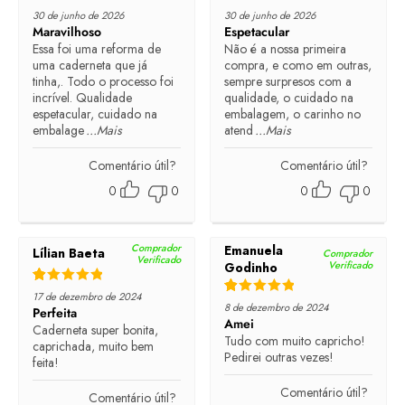
Rated
5
out of 5
Rated
5
out of 5
30 de junho de 2026
30 de junho de 2026
Maravilhoso
Espetacular
Essa foi uma reforma de
Não é a nossa primeira
uma caderneta que já
compra, e como em outras,
tinha,. Todo o processo foi
sempre surpresos com a
incrível. Qualidade
qualidade, o cuidado na
espetacular, cuidado na
embalagem, o carinho no
embalage
...Mais
atend
...Mais
Comentário útil?
Comentário útil?
0
0
0
0
Comprador
Emanuela
Lílian Baeta
Comprador
Verificado
Verificado
Godinho
Rated
5
out of 5
17 de dezembro de 2024
Rated
5
out of 5
8 de dezembro de 2024
Perfeita
Amei
Caderneta super bonita,
Tudo com muito capricho!
caprichada, muito bem
Pedirei outras vezes!
feita!
Comentário útil?
Comentário útil?