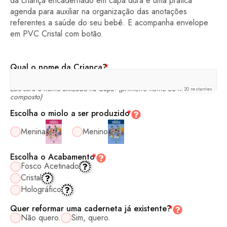
da criança encadernado em capa dura e uma prática
agenda para auxiliar na organização das anotações
referentes a saúde do seu bebê. E acompanha envelope
em PVC Cristal com botão.
Qual o nome da Criança?
*
Este será o nome utilizado na Capa!
(primeiro nome ou nome
20
restantes
composto)
Escolha o miolo a ser produzido
*
Menina
Menino
Escolha o Acabamento
*
Fosco Acetinado
Cristal
Holográfico
Quer reformar uma caderneta já existente?
*
Não quero.
Sim, quero.