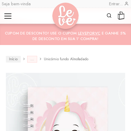
Seja bem-vinda
Entrar...
Leve
Lembranças
CUPOM DE DESCONTO! USE O CUPOM
LEVEPORVC
E GANHE 5%
"por
Especiais
DE DESCONTO EM SUA 1ª COMPRA!
você"
Variedades
Encadernadas
Início
...
Unicórnio fundo Almofadado
CO