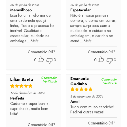
Rated
5
out of 5
Rated
5
out of 5
30 de junho de 2026
30 de junho de 2026
Maravilhoso
Espetacular
Essa foi uma reforma de
Não é a nossa primeira
uma caderneta que já
compra, e como em outras,
tinha,. Todo o processo foi
sempre surpresos com a
incrível. Qualidade
qualidade, o cuidado na
espetacular, cuidado na
embalagem, o carinho no
embalage
...Mais
atend
...Mais
Comentário útil?
Comentário útil?
0
0
0
0
Comprador
Emanuela
Lílian Baeta
Comprador
Verificado
Verificado
Godinho
Rated
5
out of 5
17 de dezembro de 2024
Rated
5
out of 5
8 de dezembro de 2024
Perfeita
Amei
Caderneta super bonita,
Tudo com muito capricho!
caprichada, muito bem
Pedirei outras vezes!
feita!
Comentário útil?
Comentário útil?