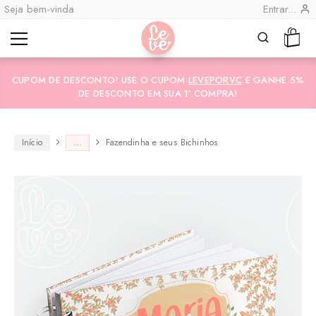
Seja bem-vinda
Entrar...
Leve
Lembranças
"por
Especiais
CUPOM DE DESCONTO! USE O CUPOM
LEVEPORVC
E GANHE 5%
você"
Variedades
Encadernadas
DE DESCONTO EM SUA 1ª COMPRA!
Início
...
Fazendinha e seus Bichinhos
CO