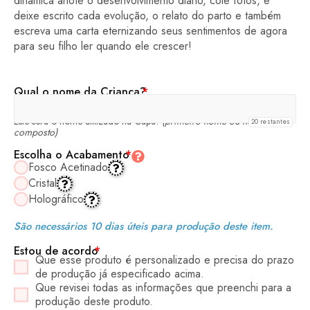
dinâmica anote o desenvolvimento diário, cole fotos, e
deixe escrito cada evolução, o relato do parto e também
escreva uma carta eternizando seus sentimentos de agora
para seu filho ler quando ele crescer!
Qual o nome da Criança?
*
Este será o nome utilizado na Capa!
(primeiro nome ou nome
20
restantes
composto)
Escolha o Acabamento
*
Fosco Acetinado
Cristal
Holográfico
São necessários 10 dias úteis para produção deste item.
Estou de acordo
*
Que esse produto é personalizado e precisa do prazo
de produção já especificado acima.
Que revisei todas as informações que preenchi para a
produção deste produto.