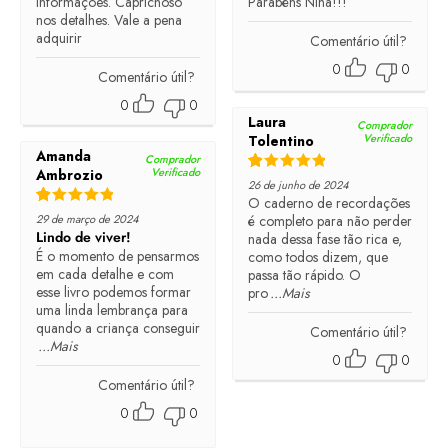
informações. Caprichoso
Parabéns Nina!!!
nos detalhes. Vale a pena
adquirir
Comentário útil?
0
0
Comentário útil?
0
0
Laura
Comprador
Verificado
Tolentino
Amanda
Comprador
Verificado
Ambrozio
Rated
5
out of 5
26 de junho de 2024
O caderno de recordações
Rated
5
out of 5
29 de março de 2024
é completo para não perder
Lindo de viver!
nada dessa fase tão rica e,
É o momento de pensarmos
como todos dizem, que
em cada detalhe e com
passa tão rápido. O
esse livro podemos formar
pro
...Mais
uma linda lembrança para
quando a criança conseguir
Comentário útil?
...Mais
0
0
Comentário útil?
0
0