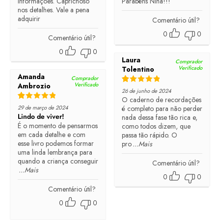
informações. Caprichoso
Parabéns Nina!!!
nos detalhes. Vale a pena
adquirir
Comentário útil?
0
0
Comentário útil?
0
0
Laura
Comprador
Verificado
Tolentino
Amanda
Comprador
Verificado
Ambrozio
Rated
5
out of 5
26 de junho de 2024
O caderno de recordações
Rated
5
out of 5
29 de março de 2024
é completo para não perder
Lindo de viver!
nada dessa fase tão rica e,
É o momento de pensarmos
como todos dizem, que
em cada detalhe e com
passa tão rápido. O
esse livro podemos formar
pro
...Mais
uma linda lembrança para
quando a criança conseguir
Comentário útil?
...Mais
0
0
Comentário útil?
0
0