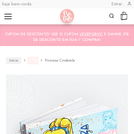
Seja bem-vinda
Entrar...
Leve
Lembranças
"por
Especiais
CUPOM DE DESCONTO! USE O CUPOM
LEVEPORVC
E GANHE 5%
você"
Variedades
Encadernadas
DE DESCONTO EM SUA 1ª COMPRA!
Início
...
Princesa Cinderela
CO