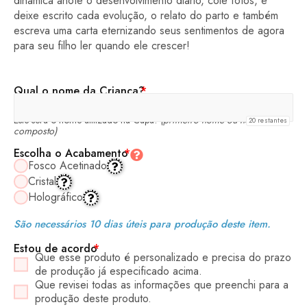
dinâmica anote o desenvolvimento diário, cole fotos, e
deixe escrito cada evolução, o relato do parto e também
escreva uma carta eternizando seus sentimentos de agora
para seu filho ler quando ele crescer!
Qual o nome da Criança?
*
Este será o nome utilizado na Capa!
(primeiro nome ou nome
20
restantes
composto)
Escolha o Acabamento
*
Fosco Acetinado
Cristal
Holográfico
São necessários 10 dias úteis para produção deste item.
Estou de acordo
*
Que esse produto é personalizado e precisa do prazo
de produção já especificado acima.
Que revisei todas as informações que preenchi para a
produção deste produto.