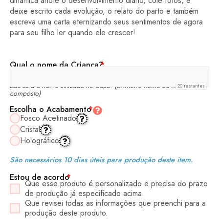
dinâmica anote o desenvolvimento diário, cole fotos, e
deixe escrito cada evolução, o relato do parto e também
escreva uma carta eternizando seus sentimentos de agora
para seu filho ler quando ele crescer!
Qual o nome da Criança?
*
Este será o nome utilizado na Capa!
(primeiro nome ou nome
20
restantes
composto)
Escolha o Acabamento
*
Fosco Acetinado
Cristal
Holográfico
São necessários 10 dias úteis para produção deste item.
Estou de acordo
*
Que esse produto é personalizado e precisa do prazo
de produção já especificado acima.
Que revisei todas as informações que preenchi para a
produção deste produto.