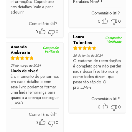
informações. Caprichoso
Parabéns Nina!!!
nos detalhes. Vale a pena
adquirir
Comentário útil?
0
0
Comentário útil?
0
0
Laura
Comprador
Verificado
Tolentino
Amanda
Comprador
Verificado
Ambrozio
Rated
5
out of 5
26 de junho de 2024
O caderno de recordações
Rated
5
out of 5
29 de março de 2024
é completo para não perder
Lindo de viver!
nada dessa fase tão rica e,
É o momento de pensarmos
como todos dizem, que
em cada detalhe e com
passa tão rápido. O
esse livro podemos formar
pro
...Mais
uma linda lembrança para
quando a criança conseguir
Comentário útil?
...Mais
0
0
Comentário útil?
0
0