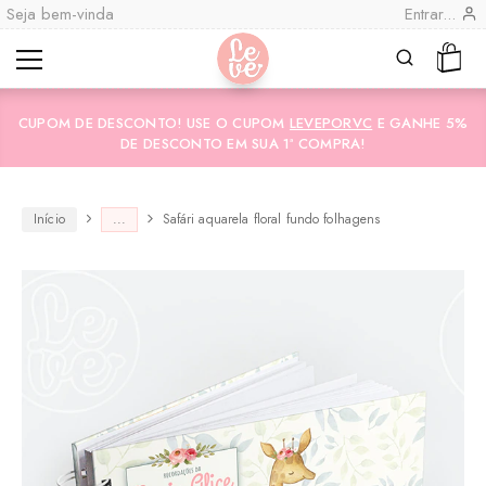
Seja bem-vinda
Entrar...
Leve
Lembranças
"por
Especiais
CUPOM DE DESCONTO! USE O CUPOM
LEVEPORVC
E GANHE 5%
você"
Variedades
Encadernadas
DE DESCONTO EM SUA 1ª COMPRA!
Início
...
Safári aquarela floral fundo folhagens
CO