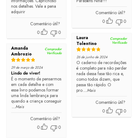
informações. Caprichoso
Parabéns Nina!!!
nos detalhes. Vale a pena
adquirir
Comentário útil?
0
0
Comentário útil?
0
0
Laura
Comprador
Verificado
Tolentino
Amanda
Comprador
Verificado
Ambrozio
Rated
5
out of 5
26 de junho de 2024
O caderno de recordações
Rated
5
out of 5
29 de março de 2024
é completo para não perder
Lindo de viver!
nada dessa fase tão rica e,
É o momento de pensarmos
como todos dizem, que
em cada detalhe e com
passa tão rápido. O
esse livro podemos formar
pro
...Mais
uma linda lembrança para
quando a criança conseguir
Comentário útil?
...Mais
0
0
Comentário útil?
0
0