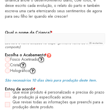
dinâmica anote o desenvolvimento diário, cole fotos, e
deixe escrito cada evolução, o relato do parto e também
escreva uma carta eternizando seus sentimentos de agora
para seu filho ler quando ele crescer!
Qual o nome da Criança?
*
Este será o nome utilizado na Capa!
(primeiro nome ou nome
20
restantes
composto)
Escolha o Acabamento
*
Fosco Acetinado
Cristal
Holográfico
São necessários 10 dias úteis para produção deste item.
Estou de acordo
*
Que esse produto é personalizado e precisa do prazo
de produção já especificado acima.
Que revisei todas as informações que preenchi para a
produção deste produto.