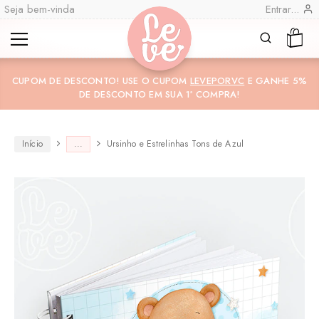
Seja bem-vinda
Entrar...
Leve
Lembranças
CUPOM DE DESCONTO! USE O CUPOM
LEVEPORVC
E GANHE 5%
"por
Especiais
DE DESCONTO EM SUA 1ª COMPRA!
você"
Variedades
Encadernadas
Início
...
Ursinho e Estrelinhas Tons de Azul
CO