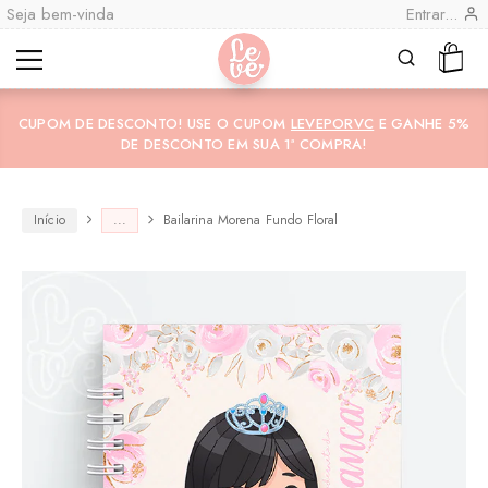
Seja bem-vinda
Entrar...
Leve
Lembranças
"por
Especiais
CUPOM DE DESCONTO! USE O CUPOM
LEVEPORVC
E GANHE 5%
você"
Variedades
Encadernadas
DE DESCONTO EM SUA 1ª COMPRA!
Início
...
Bailarina Morena Fundo Floral
CO