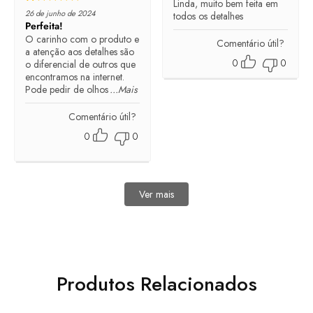
Linda, muito bem feita em
Rated
5
out of 5
26 de junho de 2024
todos os detalhes
Perfeita!
O carinho com o produto e
Comentário útil?
a atenção aos detalhes são
0
0
o diferencial de outros que
encontramos na internet.
Pode pedir de olhos
...Mais
Comentário útil?
0
0
Ver mais
avaliações
Produtos Relacionados