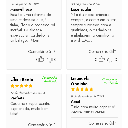
Rated
5
out of 5
Rated
5
out of 5
30 de junho de 2026
30 de junho de 2026
Maravilhoso
Espetacular
Essa foi uma reforma de
Não é a nossa primeira
uma caderneta que já
compra, e como em outras,
tinha,. Todo o processo foi
sempre surpresos com a
incrível. Qualidade
qualidade, o cuidado na
espetacular, cuidado na
embalagem, o carinho no
embalage
...Mais
atend
...Mais
Comentário útil?
Comentário útil?
0
0
0
0
Comprador
Emanuela
Lílian Baeta
Comprador
Verificado
Verificado
Godinho
Rated
5
out of 5
17 de dezembro de 2024
Rated
5
out of 5
8 de dezembro de 2024
Perfeita
Amei
Caderneta super bonita,
Tudo com muito capricho!
caprichada, muito bem
Pedirei outras vezes!
feita!
Comentário útil?
Comentário útil?