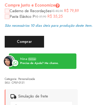
Compre Junto e Economize
R$
79,89
Caderno de Recordações
R$
85,90
R$
35,25
Pasta Elástico P
R$
37,90
São necessários 10 dias úteis para produção deste item.
Comprar
Nina
Online
Precisa de Ajuda? Me chame.
Categoria:
Personalizada
SKU:
CPSF-0131
Simulação de frete