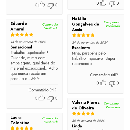
0
0
0
0
Natália
Comprador
Eduardo
Gonçalves de
Comprador
Verificado
Verificado
Amaral
Assis
Rated
5
out of 5
Rated
5
out of 5
13 de novembro de 2024
24 de novembro de 2024
Sensacional
Excelente
Trabalho espetacular!!
Nina, parabéns pelo
Cuidado, mimo com
trabalho impecável. Super
embalagem, qualidade do
recomendo.
material excepcional... Acho
que nunca recebi um
Comentário útil?
produto c
...Mais
0
0
Comentário útil?
0
0
Valeria Flores
Comprador
Verificado
de Oliveira
Laura
Comprador
Rated
5
out of 5
30 de outubro de 2024
Verificado
Tolentino
Linda