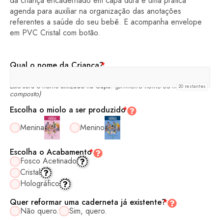
da criança encadernado em capa dura e uma prática
agenda para auxiliar na organização das anotações
referentes a saúde do seu bebê. E acompanha envelope
em PVC Cristal com botão.
Qual o nome da Criança?
*
Este será o nome utilizado na Capa!
(primeiro nome ou nome
20
restantes
composto)
Escolha o miolo a ser produzido
*
Menina
Menino
Escolha o Acabamento
*
Fosco Acetinado
Cristal
Holográfico
Quer reformar uma caderneta já existente?
*
Não quero.
Sim, quero.