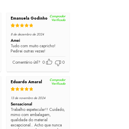
Comprador
Emanuela Godinho
Verificado
Rated
5
out of 5
8 de dezembro de 2024
Amei
Tudo com muito capricho!
Pedirei outras vezes!
Comentário útil?
0
0
Comprador
Eduardo Amaral
Verificado
Rated
5
out of 5
13 de novembro de 2024
Sensacional
Trabalho espetacular!! Cuidado,
mimo com embalagem,
qualidade do material
excepcional... Acho que nunca