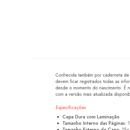
Conhecida também por caderneta de S
devem ficar registrados todas as inf
desde o momento do nascimento. É ne
com a versão mais atualizada disponibi
Especificações
Capa Dura com Laminação
Tamanho Interno das Páginas
: 
Tamanho Externo da Capa
: 15×