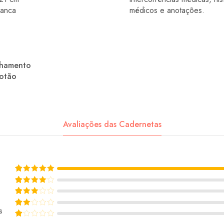
ranca
médicos e anotações.
chamento
botão
Avaliações das Cadernetas
Rated
5
out of 5
Rated
4
out of 5
Rated
3
out of 5
s
Rated
2
out of 5
Rated
1
out of 5