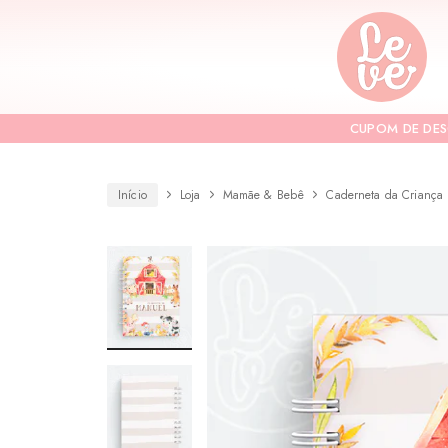
Leve
Lembranças
"por
Especiais
você"
Variedades
Encadernadas
CUPOM DE DE
Início
Loja
Mamãe & Bebê
Caderneta da Criança