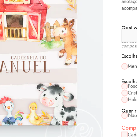
anotaç
acompa
Qual o
Este ser
compost
Escolh
Men
Escolh
Fos
Crist
Holo
Quer r
Não
Compr
Cad