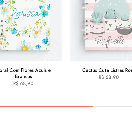
loral Com Flores Azuis e
Cactus Cute Listras Ro
Brancas
R$
68,90
R$
68,90