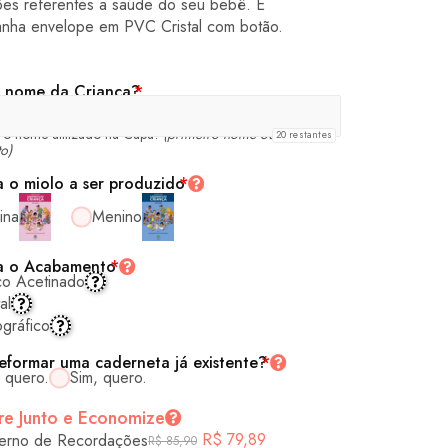
ões referentes a saúde do seu bebê. E
nha envelope em PVC Cristal com botão.
 nome da Criança?
*
á o nome utilizado na Capa!
(primeiro nome ou nome
20
restantes
o)
a o miolo a ser produzido
*
ina
Menino
a o Acabamento
*
co Acetinado
al
gráfico
eformar uma caderneta já existente?
*
 quero.
Sim, quero.
e Junto e Economize
R$
79,89
erno de Recordações
R$
85,90