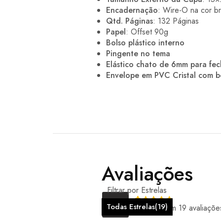
Encadernação
: Wire-O na cor b
Qtd. Páginas
: 132 Páginas
Papel
: Offset 90g
Bolso plástico interno
Pingente no tema
Elástico chato de 6mm para fe
Envelope em PVC Cristal com 
Avaliações
Filtrar por Estrelas
5.00
Todas Estrelas(
19
)
Baseado em 19 avaliaçõe
Rated
5
out of 5