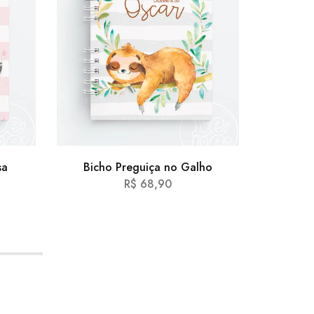
sa
Bicho Preguiça no Galho
Astron
R$
68,90