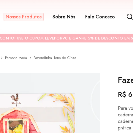
Nossos Produtos
Sobre Nós
Fale Conosco
SCONTO! USE O CUPOM
LEVEPORVC
E GANHE 5% DE DESCONTO EM S
Personalizada
Fazendinha Tons de Cinza
CONTRACAPA
Faz
R$
6
Para v
cadern
cadern
prática