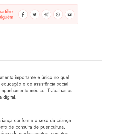
rtilhe
alguém
mento importante e único no qual
 educação e de assistência social
acompanhamento médico. Trabalhamos
 digital.
riança conforme o sexo da criança
 de consulta de puericultura,
stórico de medicamentos, contatos