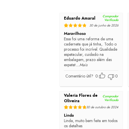
Comprador
Eduardo Amaral
Verificado
30 de junho de 2026
Rated
5
out of 5
Maravilhoso
Essa foi uma reforma de uma
caderneta que já tinha,. Todo o
processo foi incrível. Qualidade
espetacular, cuidado na
embalagem, prazo além das
expetat
...Mais
Comentário útil?
0
0
Valeria Flores de
Comprador
Verificado
Oliveira
30 de outubro de 2024
Rated
5
out of 5
Linda
Linda, muito bem feita em todos
os detalhes