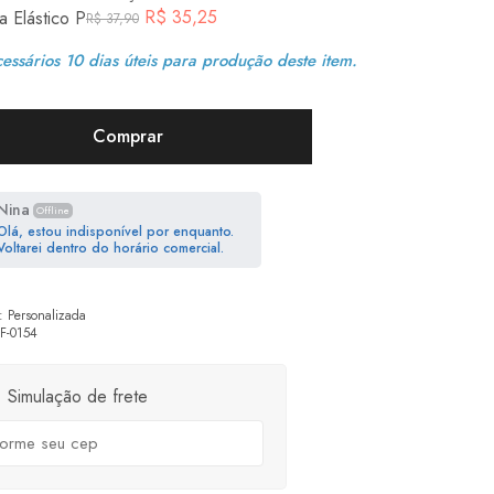
R$
35,25
a Elástico P
R$
37,90
essários 10 dias úteis para produção deste item.
Comprar
Nina
Offline
Olá, estou indisponível por enquanto.
Voltarei dentro do horário comercial.
:
Personalizada
F-0154
Simulação de frete