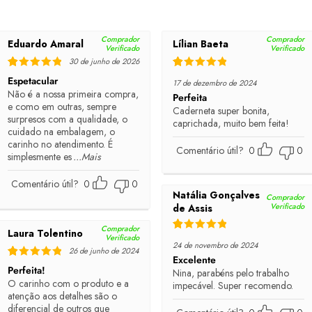
Comprador
Comprador
Eduardo Amaral
Lílian Baeta
Verificado
Verificado
30 de junho de 2026
Rated
5
out of 5
Rated
5
out of 5
Espetacular
17 de dezembro de 2024
Não é a nossa primeira compra,
Perfeita
e como em outras, sempre
Caderneta super bonita,
surpresos com a qualidade, o
caprichada, muito bem feita!
cuidado na embalagem, o
carinho no atendimento. É
Comentário útil?
0
0
simplesmente es
...Mais
Comentário útil?
0
0
Natália Gonçalves
Comprador
Verificado
de Assis
Comprador
Laura Tolentino
Verificado
Rated
5
out of 5
24 de novembro de 2024
26 de junho de 2024
Excelente
Rated
5
out of 5
Perfeita!
Nina, parabéns pelo trabalho
O carinho com o produto e a
impecável. Super recomendo.
atenção aos detalhes são o
diferencial de outros que