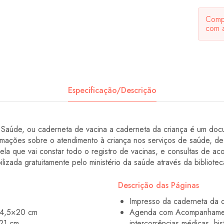
Compa
com 
Especificação/Descrição
aúde, ou caderneta de vacina a caderneta da criança é um docu
ormações sobre o atendimento à criança nos serviços de saúde, de
la que vai constar todo o registro de vacinas, e consultas de 
lizada gratuitamente pelo ministério da saúde através da biblioteca
Descrição das Páginas
Impresso da caderneta da c
14,5×20 cm
Agenda com Acompanhamento
21 cm
intercorrências médicas, hi