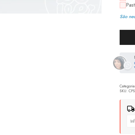
Past
São nec
Categoria
SKU:
CPS