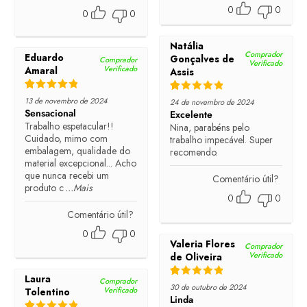
0
0
0
0
Natália
Comprador
Eduardo
Gonçalves de
Comprador
Verificado
Verificado
Amaral
Assis
Rated
5
out of 5
Rated
5
out of 5
13 de novembro de 2024
24 de novembro de 2024
Sensacional
Excelente
Trabalho espetacular!!
Nina, parabéns pelo
Cuidado, mimo com
trabalho impecável. Super
embalagem, qualidade do
recomendo.
material excepcional... Acho
que nunca recebi um
Comentário útil?
produto c
...Mais
0
0
Comentário útil?
0
0
Valeria Flores
Comprador
Verificado
de Oliveira
Laura
Comprador
Rated
5
out of 5
30 de outubro de 2024
Verificado
Tolentino
Linda