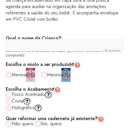
da criança encadernado em capa dura e uma prática
agenda para auxiliar na organização das anotações
referentes a saúde do seu bebê. E acompanha envelope
em PVC Cristal com botão.
Qual o nome da Criança?
*
Este será o nome utilizado na Capa!
(primeiro nome ou nome
20
restantes
composto)
Escolha o miolo a ser produzido
*
Menina
Menino
Escolha o Acabamento
*
Fosco Acetinado
Cristal
Holográfico
Quer reformar uma caderneta já existente?
*
Não quero.
Sim, quero.