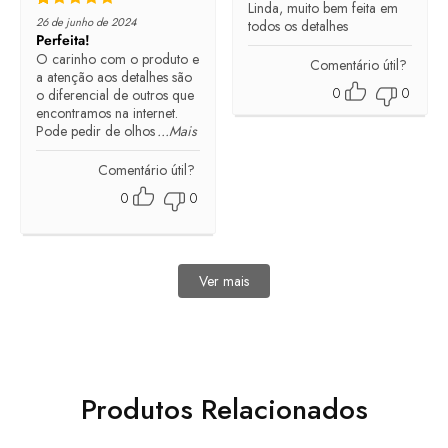
Linda, muito bem feita em
Rated
5
out of 5
26 de junho de 2024
todos os detalhes
Perfeita!
O carinho com o produto e
Comentário útil?
a atenção aos detalhes são
0
0
o diferencial de outros que
encontramos na internet.
Pode pedir de olhos
...Mais
Comentário útil?
0
0
Ver mais
avaliações
Produtos Relacionados