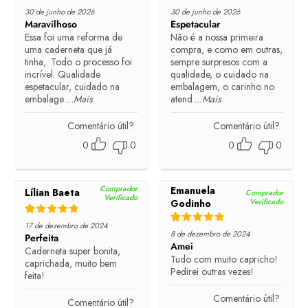
Rated
5
out of 5
Rated
5
out of 5
30 de junho de 2026
30 de junho de 2026
Maravilhoso
Espetacular
Essa foi uma reforma de
Não é a nossa primeira
uma caderneta que já
compra, e como em outras,
tinha,. Todo o processo foi
sempre surpresos com a
incrível. Qualidade
qualidade, o cuidado na
espetacular, cuidado na
embalagem, o carinho no
embalage
...Mais
atend
...Mais
Comentário útil?
Comentário útil?
0
0
0
0
Comprador
Emanuela
Lílian Baeta
Comprador
Verificado
Verificado
Godinho
Rated
5
out of 5
17 de dezembro de 2024
Rated
5
out of 5
8 de dezembro de 2024
Perfeita
Amei
Caderneta super bonita,
Tudo com muito capricho!
caprichada, muito bem
Pedirei outras vezes!
feita!
Comentário útil?
Comentário útil?