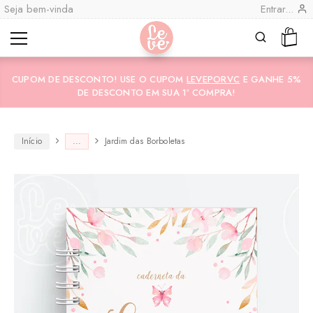
Seja bem-vinda
Entrar...
Leve
Lembranças
"por
Especiais
CUPOM DE DESCONTO! USE O CUPOM
LEVEPORVC
E GANHE 5%
você"
Variedades
Encadernadas
DE DESCONTO EM SUA 1ª COMPRA!
Início
...
Jardim das Borboletas
CO