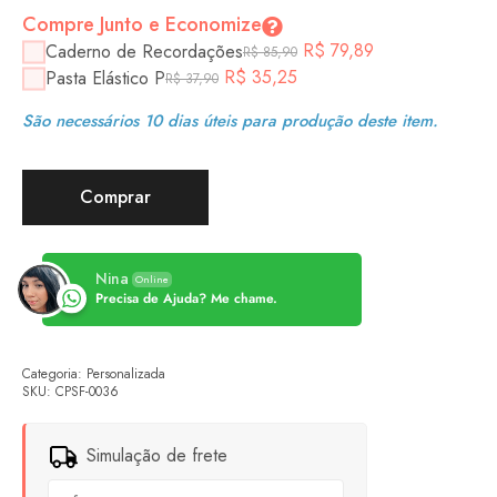
Compre Junto e Economize
R$
79,89
Caderno de Recordações
R$
85,90
R$
35,25
Pasta Elástico P
R$
37,90
São necessários 10 dias úteis para produção deste item.
Comprar
Nina
Online
Precisa de Ajuda? Me chame.
Categoria:
Personalizada
SKU:
CPSF-0036
Simulação de frete