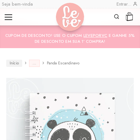
Seja bem-vinda
Entrar...
Leve
Lembranças
CUPOM DE DESCONTO! USE O CUPOM
LEVEPORVC
E GANHE 5%
"por
Especiais
DE DESCONTO EM SUA 1ª COMPRA!
você"
Variedades
Encadernadas
Início
...
Panda Escandinavo
CO