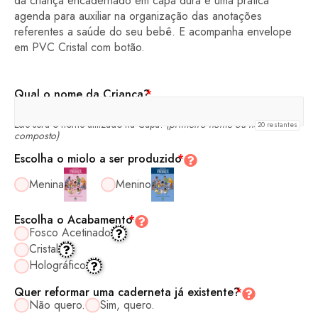
da criança encadernado em capa dura e uma prática
agenda para auxiliar na organização das anotações
referentes a saúde do seu bebê. E acompanha envelope
em PVC Cristal com botão.
Qual o nome da Criança?
*
Este será o nome utilizado na Capa!
(primeiro nome ou nome
20
restantes
composto)
Escolha o miolo a ser produzido
*
Menina
Menino
Escolha o Acabamento
*
Fosco Acetinado
Cristal
Holográfico
Quer reformar uma caderneta já existente?
*
Não quero.
Sim, quero.