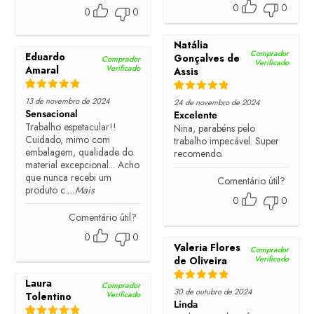
0
0
0
0
Natália
Comprador
Eduardo
Gonçalves de
Comprador
Verificado
Verificado
Amaral
Assis
Rated
5
out of 5
Rated
5
out of 5
13 de novembro de 2024
24 de novembro de 2024
Sensacional
Excelente
Trabalho espetacular!!
Nina, parabéns pelo
Cuidado, mimo com
trabalho impecável. Super
embalagem, qualidade do
recomendo.
material excepcional... Acho
que nunca recebi um
Comentário útil?
produto c
...Mais
0
0
Comentário útil?
0
0
Valeria Flores
Comprador
Verificado
de Oliveira
Laura
Comprador
Rated
5
out of 5
30 de outubro de 2024
Verificado
Tolentino
Linda