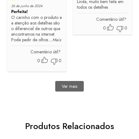
Linda, muito bem feita em
Rated
5
out of 5
26 de junho de 2024
todos os detalhes
Perfeita!
O carinho com o produto e
Comentário útil?
a atenção aos detalhes são
0
0
o diferencial de outros que
encontramos na internet.
Pode pedir de olhos
...Mais
Comentário útil?
0
0
Ver mais
avaliações
Produtos Relacionados