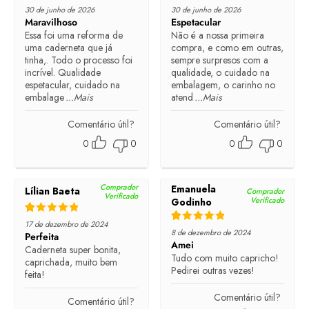
Rated
5
out of 5
Rated
5
out of 5
30 de junho de 2026
30 de junho de 2026
Maravilhoso
Espetacular
Essa foi uma reforma de
Não é a nossa primeira
uma caderneta que já
compra, e como em outras,
tinha,. Todo o processo foi
sempre surpresos com a
incrível. Qualidade
qualidade, o cuidado na
espetacular, cuidado na
embalagem, o carinho no
embalage
...Mais
atend
...Mais
Comentário útil?
Comentário útil?
0
0
0
0
Comprador
Emanuela
Lílian Baeta
Comprador
Verificado
Verificado
Godinho
Rated
5
out of 5
17 de dezembro de 2024
Rated
5
out of 5
8 de dezembro de 2024
Perfeita
Amei
Caderneta super bonita,
Tudo com muito capricho!
caprichada, muito bem
Pedirei outras vezes!
feita!
Comentário útil?
Comentário útil?