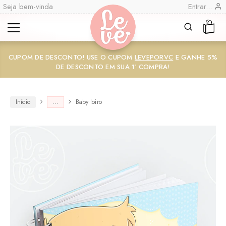
Seja bem-vinda
Entrar...
Leve
Lembranças
CUPOM DE DESCONTO! USE O CUPOM
LEVEPORVC
E GANHE 5%
"por
Especiais
DE DESCONTO EM SUA 1ª COMPRA!
você"
Variedades
Encadernadas
Início
...
Baby loiro
CO