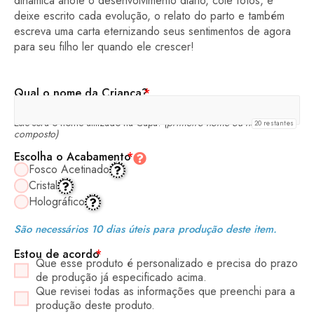
dinâmica anote o desenvolvimento diário, cole fotos, e
deixe escrito cada evolução, o relato do parto e também
escreva uma carta eternizando seus sentimentos de agora
para seu filho ler quando ele crescer!
Qual o nome da Criança?
*
Este será o nome utilizado na Capa!
(primeiro nome ou nome
20
restantes
composto)
Escolha o Acabamento
*
Fosco Acetinado
Cristal
Holográfico
São necessários 10 dias úteis para produção deste item.
Estou de acordo
*
Que esse produto é personalizado e precisa do prazo
de produção já especificado acima.
Que revisei todas as informações que preenchi para a
produção deste produto.