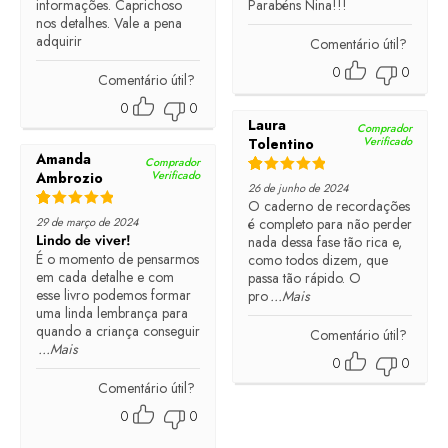
informações. Caprichoso
Parabéns Nina!!!
nos detalhes. Vale a pena
adquirir
Comentário útil?
0
0
Comentário útil?
0
0
Laura
Comprador
Verificado
Tolentino
Amanda
Comprador
Verificado
Ambrozio
Rated
5
out of 5
26 de junho de 2024
O caderno de recordações
Rated
5
out of 5
29 de março de 2024
é completo para não perder
Lindo de viver!
nada dessa fase tão rica e,
É o momento de pensarmos
como todos dizem, que
em cada detalhe e com
passa tão rápido. O
esse livro podemos formar
pro
...Mais
uma linda lembrança para
quando a criança conseguir
Comentário útil?
...Mais
0
0
Comentário útil?
0
0