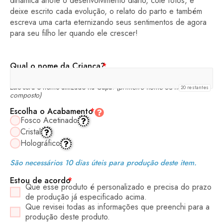
dinâmica anote o desenvolvimento diário, cole fotos, e
deixe escrito cada evolução, o relato do parto e também
escreva uma carta eternizando seus sentimentos de agora
para seu filho ler quando ele crescer!
Qual o nome da Criança?
*
Este será o nome utilizado na Capa!
(primeiro nome ou nome
20
restantes
composto)
Escolha o Acabamento
*
Fosco Acetinado
Cristal
Holográfico
São necessários 10 dias úteis para produção deste item.
Estou de acordo
*
Que esse produto é personalizado e precisa do prazo
de produção já especificado acima.
Que revisei todas as informações que preenchi para a
produção deste produto.