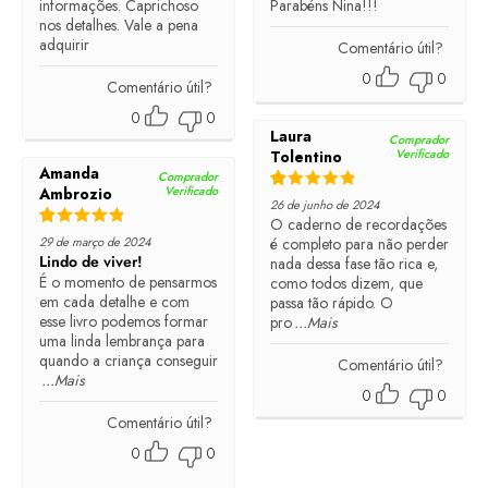
informações. Caprichoso
Parabéns Nina!!!
nos detalhes. Vale a pena
adquirir
Comentário útil?
0
0
Comentário útil?
0
0
Laura
Comprador
Verificado
Tolentino
Amanda
Comprador
Verificado
Ambrozio
Rated
5
out of 5
26 de junho de 2024
O caderno de recordações
Rated
5
out of 5
29 de março de 2024
é completo para não perder
Lindo de viver!
nada dessa fase tão rica e,
É o momento de pensarmos
como todos dizem, que
em cada detalhe e com
passa tão rápido. O
esse livro podemos formar
pro
...Mais
uma linda lembrança para
quando a criança conseguir
Comentário útil?
...Mais
0
0
Comentário útil?
0
0