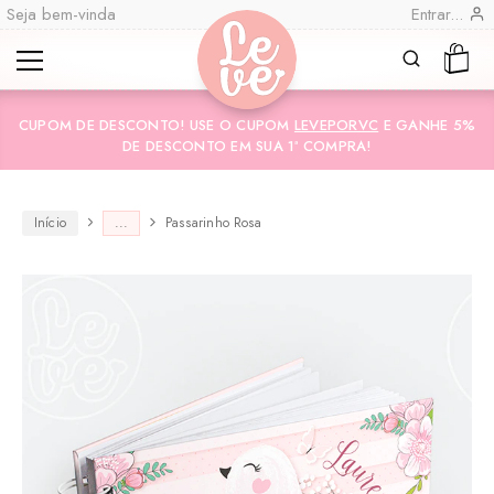
Seja bem-vinda
Entrar...
Leve
Lembranças
CUPOM DE DESCONTO! USE O CUPOM
LEVEPORVC
E GANHE 5%
"por
Especiais
DE DESCONTO EM SUA 1ª COMPRA!
você"
Variedades
Encadernadas
Início
...
Passarinho Rosa
CO