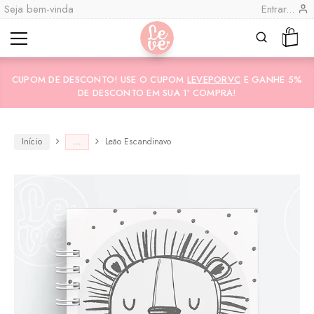
Seja bem-vinda
Entrar...
Leve
Lembranças
"por
Especiais
CUPOM DE DESCONTO! USE O CUPOM
LEVEPORVC
E GANHE 5%
você"
Variedades
Encadernadas
DE DESCONTO EM SUA 1ª COMPRA!
Início
...
Leão Escandinavo
CO