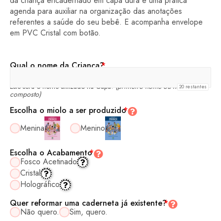
da criança encadernado em capa dura e uma prática
agenda para auxiliar na organização das anotações
referentes a saúde do seu bebê. E acompanha envelope
em PVC Cristal com botão.
Qual o nome da Criança?
*
Este será o nome utilizado na Capa!
(primeiro nome ou nome
20
restantes
composto)
Escolha o miolo a ser produzido
*
Menina
Menino
Escolha o Acabamento
*
Fosco Acetinado
Cristal
Holográfico
Quer reformar uma caderneta já existente?
*
Não quero.
Sim, quero.