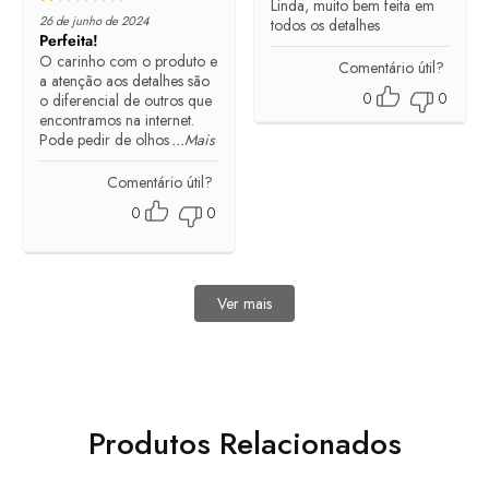
Linda, muito bem feita em
Rated
5
out of 5
26 de junho de 2024
todos os detalhes
Perfeita!
O carinho com o produto e
Comentário útil?
a atenção aos detalhes são
0
0
o diferencial de outros que
encontramos na internet.
Pode pedir de olhos
...Mais
Comentário útil?
0
0
Ver mais
avaliações
Produtos Relacionados