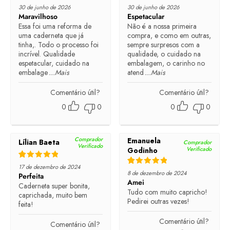
Rated
5
out of 5
Rated
5
out of 5
30 de junho de 2026
30 de junho de 2026
Maravilhoso
Espetacular
Essa foi uma reforma de
Não é a nossa primeira
uma caderneta que já
compra, e como em outras,
tinha,. Todo o processo foi
sempre surpresos com a
incrível. Qualidade
qualidade, o cuidado na
espetacular, cuidado na
embalagem, o carinho no
embalage
...Mais
atend
...Mais
Comentário útil?
Comentário útil?
0
0
0
0
Comprador
Emanuela
Lílian Baeta
Comprador
Verificado
Verificado
Godinho
Rated
5
out of 5
17 de dezembro de 2024
Rated
5
out of 5
8 de dezembro de 2024
Perfeita
Amei
Caderneta super bonita,
Tudo com muito capricho!
caprichada, muito bem
Pedirei outras vezes!
feita!
Comentário útil?
Comentário útil?