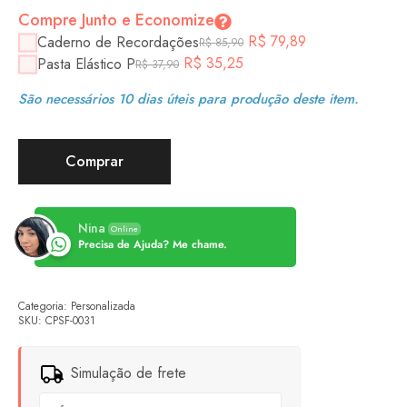
Compre Junto e Economize
R$
79,89
Caderno de Recordações
R$
85,90
R$
35,25
Pasta Elástico P
R$
37,90
São necessários 10 dias úteis para produção deste item.
Comprar
Nina
Online
Precisa de Ajuda? Me chame.
Categoria:
Personalizada
SKU:
CPSF-0031
Simulação de frete