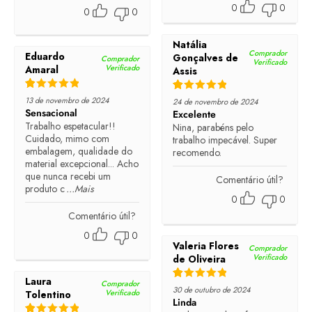
0
0
0
0
Natália
Comprador
Eduardo
Gonçalves de
Comprador
Verificado
Verificado
Amaral
Assis
Rated
5
out of 5
Rated
5
out of 5
13 de novembro de 2024
24 de novembro de 2024
Sensacional
Excelente
Trabalho espetacular!!
Nina, parabéns pelo
Cuidado, mimo com
trabalho impecável. Super
embalagem, qualidade do
recomendo.
material excepcional... Acho
que nunca recebi um
Comentário útil?
produto c
...Mais
0
0
Comentário útil?
0
0
Valeria Flores
Comprador
Verificado
de Oliveira
Laura
Comprador
Rated
5
out of 5
30 de outubro de 2024
Verificado
Tolentino
Linda